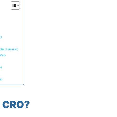
RO
 de Usuario)
 Web
ve
s)
a CRO?